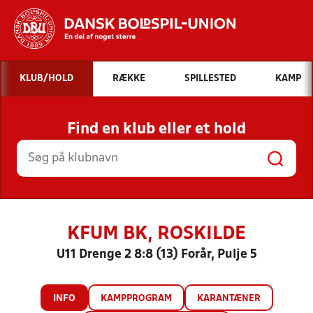
Hvad vil du søge efter?
KLUB/HOLD
RÆKKE
SPILLESTED
KAMP
INDHOLD OG NYHEDER
Find en klub eller et hold
STILLINGER, RESULTATER, KLUBBER OG
HOLD
KFUM BK, ROSKILDE
U11 Drenge 2 8:8 (13) Forår, Pulje 5
INFO
KAMPPROGRAM
KARANTÆNER