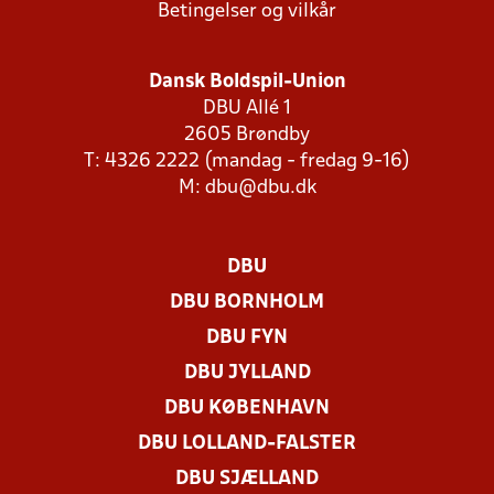
Betingelser og vilkår
Dansk Boldspil-Union
DBU Allé 1
2605 Brøndby
T: 4326 2222 (mandag - fredag 9-16)
M:
dbu@dbu.dk
DBU
DBU BORNHOLM
DBU FYN
DBU JYLLAND
DBU KØBENHAVN
DBU LOLLAND-FALSTER
DBU SJÆLLAND