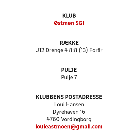
KLUB
Østmøn SGI
RÆKKE
U12 Drenge 4 8:8 (13) Forår
PULJE
Pulje 7
KLUBBENS POSTADRESSE
Loui Hansen
Dyrehaven 16
4760 Vordingborg
louieastmoen@gmail.com