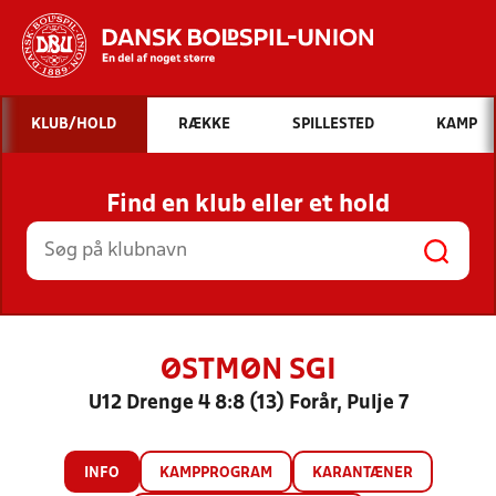
Hvad vil du søge efter?
KLUB/HOLD
RÆKKE
SPILLESTED
KAMP
INDHOLD OG NYHEDER
Find en klub eller et hold
STILLINGER, RESULTATER, KLUBBER OG
HOLD
ØSTMØN SGI
U12 Drenge 4 8:8 (13) Forår, Pulje 7
INFO
KAMPPROGRAM
KARANTÆNER