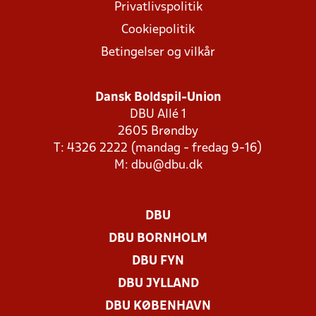
Privatlivspolitik
Cookiepolitik
Betingelser og vilkår
Dansk Boldspil-Union
DBU Allé 1
2605 Brøndby
T: 4326 2222 (mandag - fredag 9-16)
M:
dbu@dbu.dk
DBU
DBU BORNHOLM
DBU FYN
DBU JYLLAND
DBU KØBENHAVN