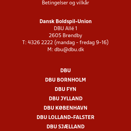
Betingelser og vilkår
Dansk Boldspil-Union
DBU Allé 1
2605 Brøndby
T: 4326 2222 (mandag - fredag 9-16)
M:
dbu@dbu.dk
DBU
DBU BORNHOLM
DBU FYN
DBU JYLLAND
DBU KØBENHAVN
DBU LOLLAND-FALSTER
DBU SJÆLLAND