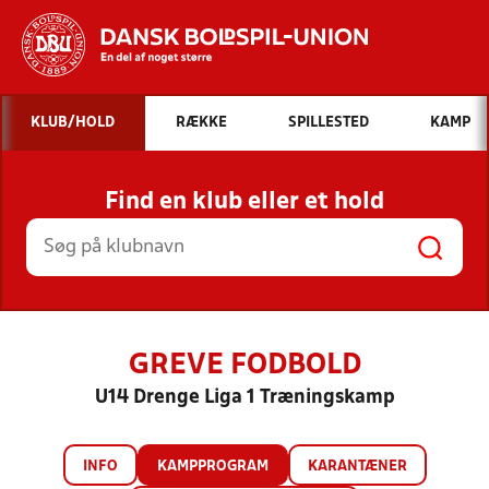
Hvad vil du søge efter?
KLUB/HOLD
RÆKKE
SPILLESTED
KAMP
INDHOLD OG NYHEDER
Find en klub eller et hold
STILLINGER, RESULTATER, KLUBBER OG
HOLD
GREVE FODBOLD
U14 Drenge Liga 1 Træningskamp
INFO
KAMPPROGRAM
KARANTÆNER