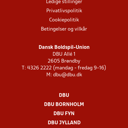
Ledige stillinger
Privatlivspolitik
Cookiepolitik
Betingelser og vilkår
Dansk Boldspil-Union
DBU Allé 1
2605 Brøndby
T: 4326 2222 (mandag - fredag 9-16)
M:
dbu@dbu.dk
DBU
DBU BORNHOLM
DBU FYN
DBU JYLLAND