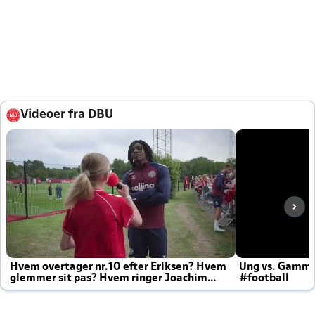
Videoer fra DBU
Hvem overtager nr.10 efter Eriksen? Hvem
Ung vs. Gamm
glemmer sit pas? Hvem ringer Joachim
#football
altid til efter kampe?