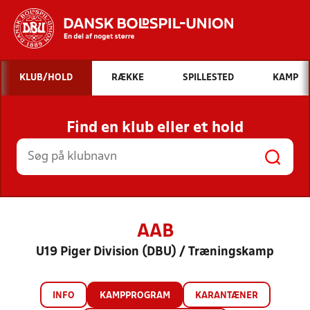
Hvad vil du søge efter?
KLUB/HOLD
RÆKKE
SPILLESTED
KAMP
INDHOLD OG NYHEDER
Find en klub eller et hold
STILLINGER, RESULTATER, KLUBBER OG
HOLD
AAB
U19 Piger Division (DBU) / Træningskamp
INFO
KAMPPROGRAM
KARANTÆNER