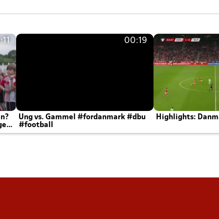
:11
00:19
en?
Ung vs. Gammel #fordanmark #dbu
Highlights: Danma
ger
#football