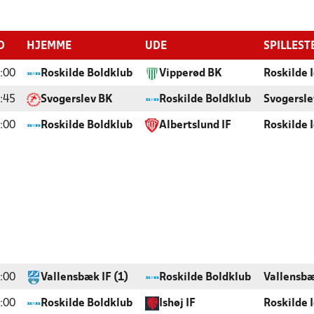
D
HJEMME
UDE
SPILLEST
:00
Roskilde Boldklub
Vipperød BK
Roskilde 
:45
Svogerslev BK
Roskilde Boldklub
Svogersle
:00
Roskilde Boldklub
Albertslund IF
Roskilde 
:00
Vallensbæk IF (1)
Roskilde Boldklub
Vallensbæ
:00
Roskilde Boldklub
Ishøj IF
Roskilde 