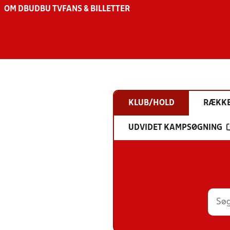
OM DBU
DBU TV
FANS & BILLETTER
KLUB/HOLD
RÆKK
UDVIDET KAMPSØGNING