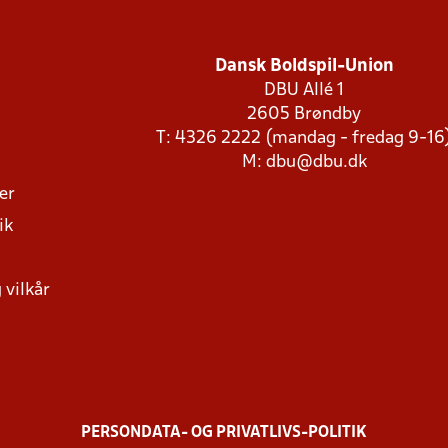
Dansk Boldspil-Union
DBU Allé 1
2605 Brøndby
T: 4326 2222 (mandag - fredag 9-16
M:
dbu@dbu.dk
ger
ik
 vilkår
PERSONDATA- OG PRIVATLIVS-POLITIK