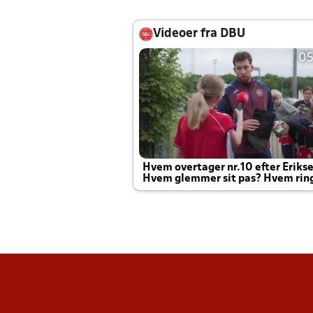
Videoer fra DBU
05
Hvem overtager nr.10 efter Eriks
Hvem glemmer sit pas? Hvem rin
Joachim altid til efter kampe?