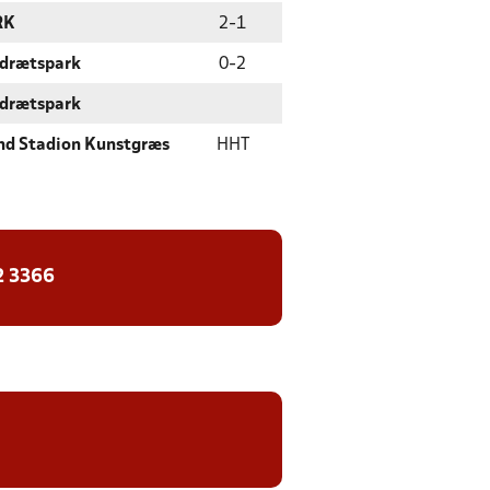
RK
2
-
1
Idrætspark
0
-
2
Idrætspark
nd Stadion Kunstgræs
HHT
2 3366