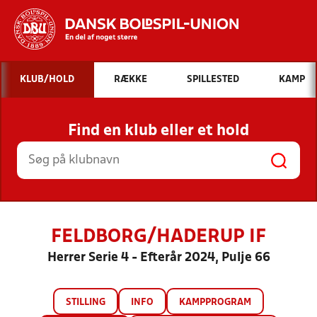
Hvad vil du søge efter?
KLUB/HOLD
RÆKKE
SPILLESTED
KAMP
INDHOLD OG NYHEDER
Find en klub eller et hold
STILLINGER, RESULTATER, KLUBBER OG
HOLD
FELDBORG/HADERUP IF
Herrer Serie 4 - Efterår 2024, Pulje 66
STILLING
INFO
KAMPPROGRAM