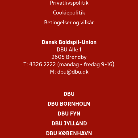
Privatlivspolitik
Cookiepolitik
Betingelser og vilkår
Dansk Boldspil-Union
DBU Allé 1
2605 Brøndby
T: 4326 2222 (mandag - fredag 9-16)
M:
dbu@dbu.dk
DBU
DBU BORNHOLM
DBU FYN
DBU JYLLAND
DBU KØBENHAVN