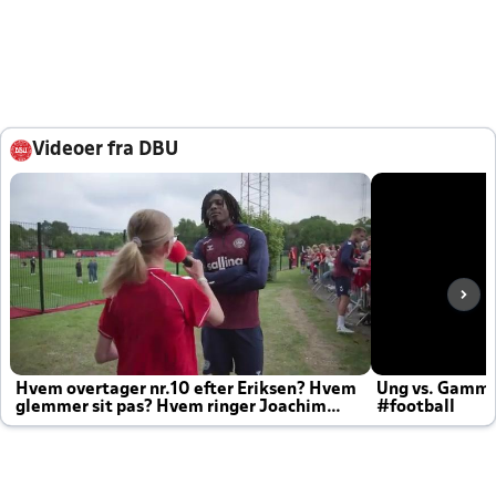
Videoer fra DBU
Hvem overtager nr.10 efter Eriksen? Hvem
Ung vs. Gamm
glemmer sit pas? Hvem ringer Joachim
#football
altid til efter kampe?