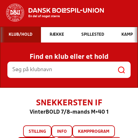
Hvad vil du søge efter?
KLUB/HOLD
RÆKKE
SPILLESTED
KAMP
INDHOLD OG NYHEDER
Find en klub eller et hold
STILLINGER, RESULTATER, KLUBBER OG
HOLD
SNEKKERSTEN IF
VinterBOLD 7/8-mands M+40 1
STILLING
INFO
KAMPPROGRAM