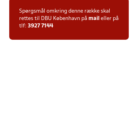
Spørgsmål omkring denne række skal
rettes til DBU København på
mail
eller på
tlf:
3927 7144