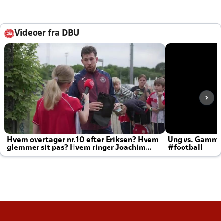
Videoer fra DBU
Hvem overtager nr.10 efter Eriksen? Hvem
Ung vs. Gamm
glemmer sit pas? Hvem ringer Joachim
#football
altid til efter kampe?