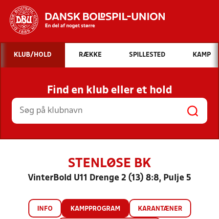
Hvad vil du søge efter?
KLUB/HOLD
RÆKKE
SPILLESTED
KAMP
INDHOLD OG NYHEDER
Find en klub eller et hold
STILLINGER, RESULTATER, KLUBBER OG
HOLD
STENLØSE BK
VinterBold U11 Drenge 2 (13) 8:8, Pulje 5
INFO
KAMPPROGRAM
KARANTÆNER