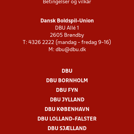
Betingelser og vilkår
Dansk Boldspil-Union
DBU Allé 1
2605 Brøndby
T: 4326 2222 (mandag - fredag 9-16)
M:
dbu@dbu.dk
DBU
DBU BORNHOLM
DBU FYN
DBU JYLLAND
DBU KØBENHAVN
DBU LOLLAND-FALSTER
DBU SJÆLLAND