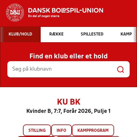
Hvad vil du søge efter?
KLUB/HOLD
RÆKKE
SPILLESTED
KAMP
INDHOLD OG NYHEDER
Find en klub eller et hold
STILLINGER, RESULTATER, KLUBBER OG
HOLD
KU BK
Kvinder B, 7:7, Forår 2026, Pulje 1
STILLING
INFO
KAMPPROGRAM