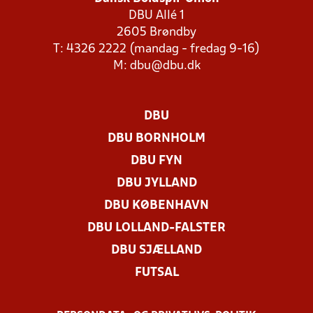
DBU Allé 1
2605 Brøndby
T: 4326 2222 (mandag - fredag 9-16)
M:
dbu@dbu.dk
DBU
DBU BORNHOLM
DBU FYN
DBU JYLLAND
DBU KØBENHAVN
DBU LOLLAND-FALSTER
DBU SJÆLLAND
FUTSAL