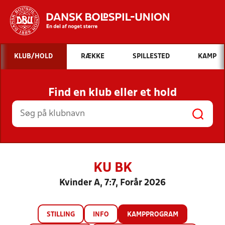
Hvad vil du søge efter?
KLUB/HOLD
RÆKKE
SPILLESTED
KAMP
INDHOLD OG NYHEDER
Find en klub eller et hold
STILLINGER, RESULTATER, KLUBBER OG
HOLD
KU BK
Kvinder A, 7:7, Forår 2026
STILLING
INFO
KAMPPROGRAM