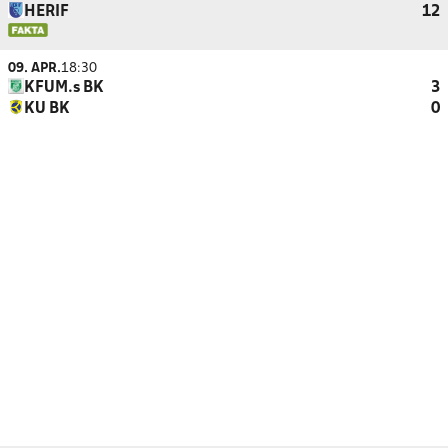
HERIF
12
09. APR.
18:30
KFUM.s BK
3
KU BK
0