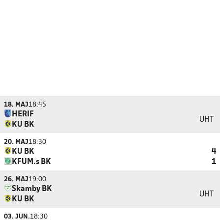
18. MAJ
18:45
HERIF
UHT
KU BK
20. MAJ
18:30
KU BK
4
KFUM.s BK
1
26. MAJ
19:00
Skamby BK
UHT
KU BK
03. JUN.
18:30