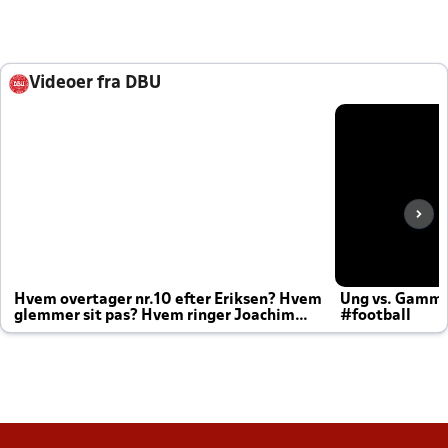
Videoer fra DBU
Hvem overtager nr.10 efter Eriksen? Hvem
Ung vs. Gamm
glemmer sit pas? Hvem ringer Joachim
#football
altid til efter kampe?