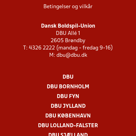
Betingelser og vilkår
Dansk Boldspil-Union
DBU Allé 1
2605 Brøndby
T: 4326 2222 (mandag - fredag 9-16)
M:
dbu@dbu.dk
DBU
DBU BORNHOLM
DBU FYN
DBU JYLLAND
DBU KØBENHAVN
DBU LOLLAND-FALSTER
DBU SJÆLLAND