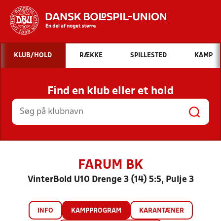
Hvad vil du søge efter?
KLUB/HOLD
RÆKKE
SPILLESTED
KAMP
INDHOLD OG NYHEDER
Find en klub eller et hold
STILLINGER, RESULTATER, KLUBBER OG
HOLD
FARUM BK
VinterBold U10 Drenge 3 (14) 5:5, Pulje 3
INFO
KAMPPROGRAM
KARANTÆNER