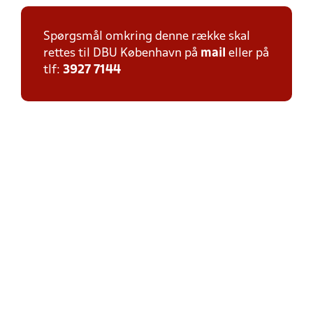
Spørgsmål omkring denne række skal
rettes til DBU København på
mail
eller på
tlf:
3927 7144