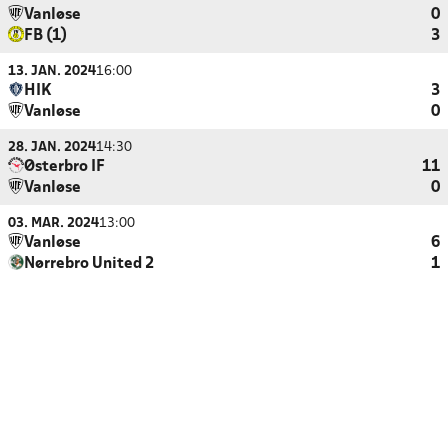
Vanløse
0
FB (1)
3
13. JAN. 2024
16:00
HIK
3
Vanløse
0
28. JAN. 2024
14:30
Østerbro IF
11
Vanløse
0
03. MAR. 2024
13:00
Vanløse
6
Nørrebro United 2
1