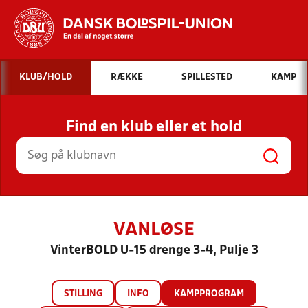
Hvad vil du søge efter?
KLUB/HOLD
RÆKKE
SPILLESTED
KAMP
INDHOLD OG NYHEDER
Find en klub eller et hold
STILLINGER, RESULTATER, KLUBBER OG
HOLD
VANLØSE
VinterBOLD U-15 drenge 3-4, Pulje 3
STILLING
INFO
KAMPPROGRAM