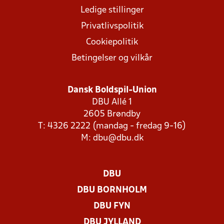
Ledige stillinger
Privatlivspolitik
Cookiepolitik
Betingelser og vilkår
Dansk Boldspil-Union
DBU Allé 1
2605 Brøndby
T: 4326 2222 (mandag - fredag 9-16)
M:
dbu@dbu.dk
DBU
DBU BORNHOLM
DBU FYN
DBU JYLLAND