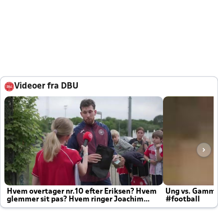
Videoer fra DBU
Hvem overtager nr.10 efter Eriksen? Hvem
Ung vs. Gamm
glemmer sit pas? Hvem ringer Joachim
#football
altid til efter kampe?