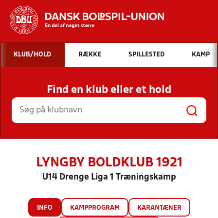
Hvad vil du søge efter?
KLUB/HOLD
RÆKKE
SPILLESTED
KAMP
INDHOLD OG NYHEDER
Find en klub eller et hold
STILLINGER, RESULTATER, KLUBBER OG
HOLD
LYNGBY BOLDKLUB 1921
U14 Drenge Liga 1 Træningskamp
INFO
KAMPPROGRAM
KARANTÆNER