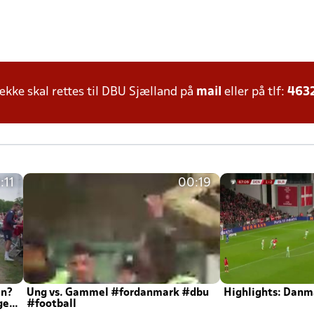
ke skal rettes til DBU Sjælland på
mail
eller på tlf:
463
:11
00:19
en?
Ung vs. Gammel #fordanmark #dbu
Highlights: Danma
ger
#football