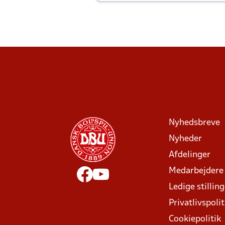
Joachim altid til efter kampe?
Nyhedsbreve
Nyheder
Afdelinger
Medarbejdere
Ledige stillin
Privatlivspolit
Cookiepolitik