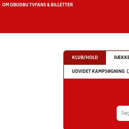
OM DBU
DBU TV
FANS & BILLETTER
KLUB/HOLD
RÆKK
UDVIDET KAMPSØGNING