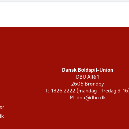
Dansk Boldspil-Union
DBU Allé 1
2605 Brøndby
T: 4326 2222 (mandag - fredag 9-16
M:
dbu@dbu.dk
ger
ik