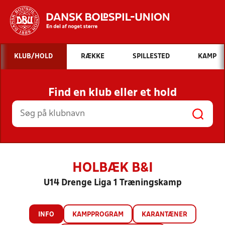
Hvad vil du søge efter?
KLUB/HOLD
RÆKKE
SPILLESTED
KAMP
INDHOLD OG NYHEDER
Find en klub eller et hold
STILLINGER, RESULTATER, KLUBBER OG
HOLD
HOLBÆK B&I
U14 Drenge Liga 1 Træningskamp
INFO
KAMPPROGRAM
KARANTÆNER