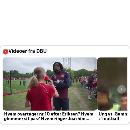
Videoer fra DBU
Hvem overtager nr.10 efter Eriksen? Hvem
Ung vs. Gamm
glemmer sit pas? Hvem ringer Joachim
#football
altid til efter kampe?