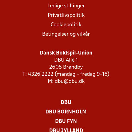
Ledige stillinger
Privatlivspolitik
Cookiepolitik
Betingelser og vilkår
Dansk Boldspil-Union
DBU Allé 1
2605 Brøndby
T: 4326 2222 (mandag - fredag 9-16)
M:
dbu@dbu.dk
DBU
DBU BORNHOLM
DBU FYN
DBU JYLLAND