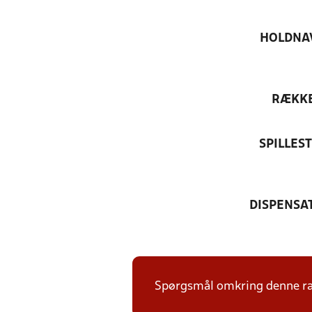
HOLDNA
RÆKK
SPILLES
DISPENSA
Spørgsmål omkring denne ræk