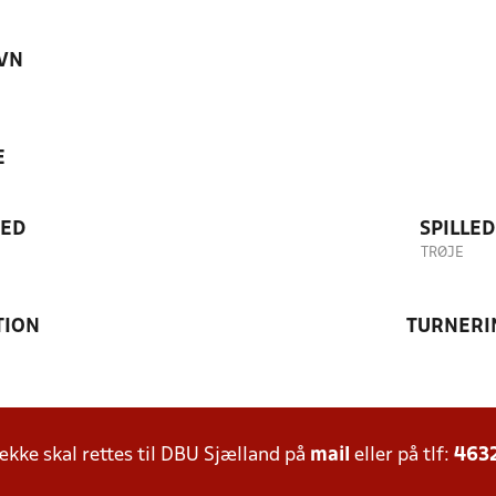
VN
E
TED
SPILLE
TRØJE
TION
TURNERI
ke skal rettes til DBU Sjælland på
mail
eller på tlf:
463