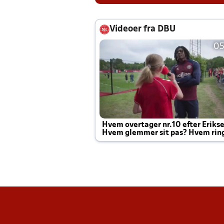
Videoer fra DBU
05
Hvem overtager nr.10 efter Eriks
Hvem glemmer sit pas? Hvem rin
Joachim altid til efter kampe?