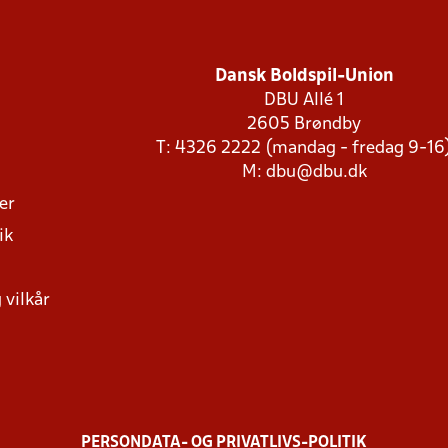
Dansk Boldspil-Union
DBU Allé 1
2605 Brøndby
T: 4326 2222 (mandag - fredag 9-16
M:
dbu@dbu.dk
ger
ik
 vilkår
PERSONDATA- OG PRIVATLIVS-POLITIK