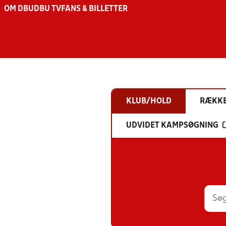
OM DBU
DBU TV
FANS & BILLETTER
KLUB/HOLD
RÆKK
UDVIDET KAMPSØGNING