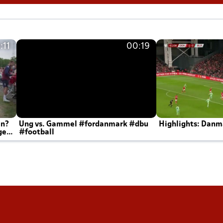
:11
00:19
en?
Ung vs. Gammel #fordanmark #dbu
Highlights: Danma
ger
#football