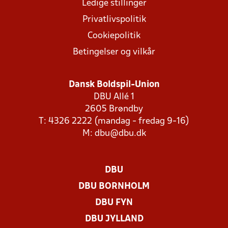
Ledige stillinger
Privatlivspolitik
Cookiepolitik
Betingelser og vilkår
Dansk Boldspil-Union
DBU Allé 1
2605 Brøndby
T: 4326 2222 (mandag - fredag 9-16)
M:
dbu@dbu.dk
DBU
DBU BORNHOLM
DBU FYN
DBU JYLLAND