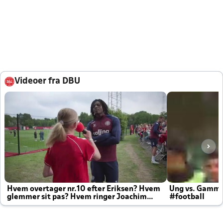
Videoer fra DBU
Hvem overtager nr.10 efter Eriksen? Hvem
Ung vs. Gamm
glemmer sit pas? Hvem ringer Joachim
#football
altid til efter kampe?