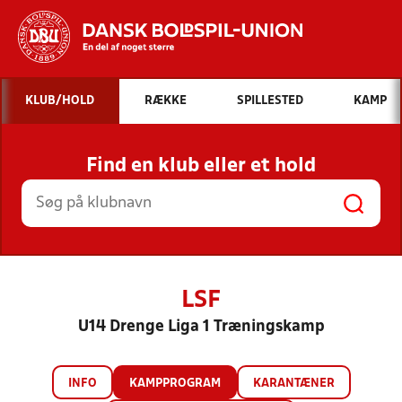
Hvad vil du søge efter?
KLUB/HOLD
RÆKKE
SPILLESTED
KAMP
INDHOLD OG NYHEDER
Find en klub eller et hold
STILLINGER, RESULTATER, KLUBBER OG
HOLD
LSF
U14 Drenge Liga 1 Træningskamp
INFO
KAMPPROGRAM
KARANTÆNER