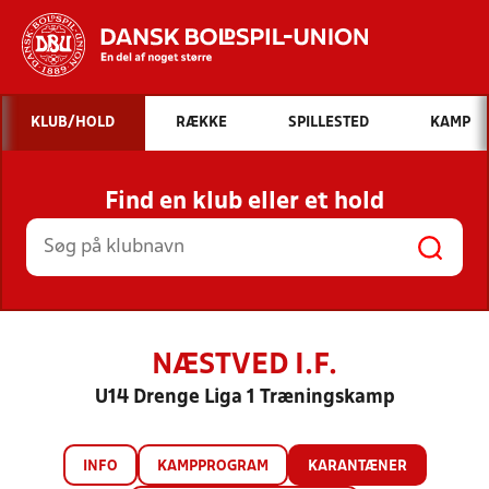
Hvad vil du søge efter?
KLUB/HOLD
RÆKKE
SPILLESTED
KAMP
INDHOLD OG NYHEDER
Find en klub eller et hold
STILLINGER, RESULTATER, KLUBBER OG
HOLD
NÆSTVED I.F.
U14 Drenge Liga 1 Træningskamp
INFO
KAMPPROGRAM
KARANTÆNER