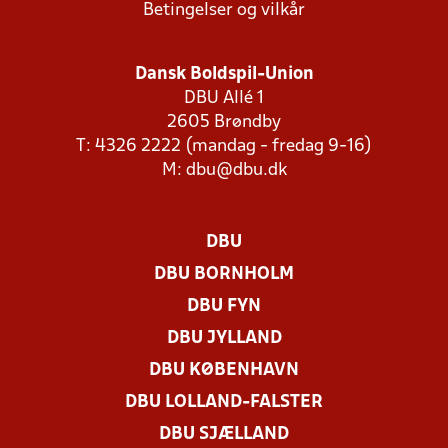
Betingelser og vilkår
Dansk Boldspil-Union
DBU Allé 1
2605 Brøndby
T: 4326 2222 (mandag - fredag 9-16)
M:
dbu@dbu.dk
DBU
DBU BORNHOLM
DBU FYN
DBU JYLLAND
DBU KØBENHAVN
DBU LOLLAND-FALSTER
DBU SJÆLLAND