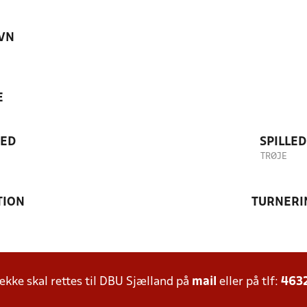
VN
E
TED
SPILLE
TRØJE
TION
TURNERI
ke skal rettes til DBU Sjælland på
mail
eller på tlf:
463