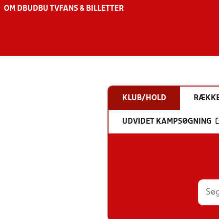
OM DBU
DBU TV
FANS & BILLETTER
KLUB/HOLD
RÆKK
UDVIDET KAMPSØGNING