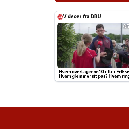
Videoer fra DBU
05
Hvem overtager nr.10 efter Eriks
Hvem glemmer sit pas? Hvem rin
Joachim altid til efter kampe?