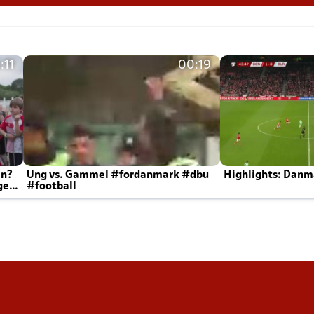
:11
00:19
en?
Ung vs. Gammel #fordanmark #dbu
Highlights: Danma
ger
#football