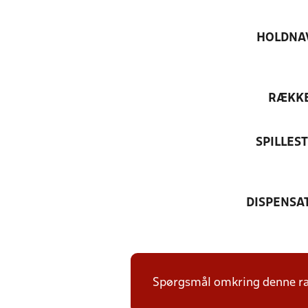
HOLDNA
RÆKK
SPILLES
DISPENSA
Spørgsmål omkring denne ræk