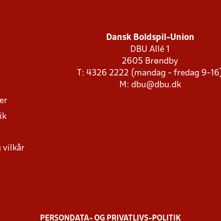
Dansk Boldspil-Union
DBU Allé 1
2605 Brøndby
T: 4326 2222 (mandag - fredag 9-16
M:
dbu@dbu.dk
ger
ik
 vilkår
PERSONDATA- OG PRIVATLIVS-POLITIK