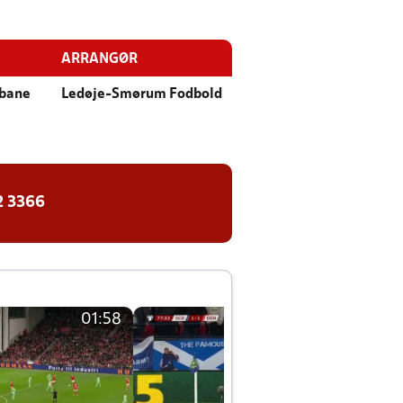
ARRANGØR
sbane
Ledøje-Smørum Fodbold
2 3366
01:58
01:58