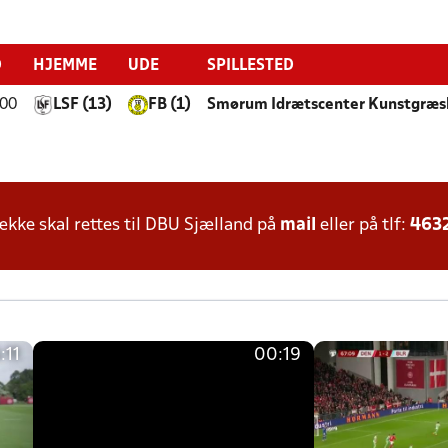
D
HJEMME
UDE
SPILLESTED
:00
LSF (13)
FB (1)
Smørum Idrætscenter Kunstgræ
ke skal rettes til DBU Sjælland på
mail
eller på tlf:
463
:11
00:19