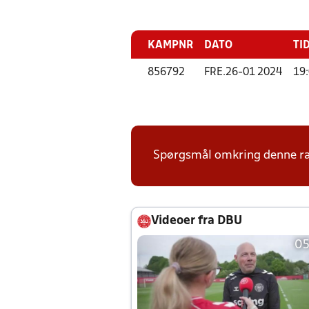
KAMPNR
DATO
TI
856792
FRE.
26-01 2024
19
Spørgsmål omkring denne ræk
Videoer fra DBU
05