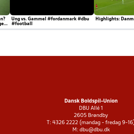
en?
Ung vs. Gammel #fordanmark #dbu
Highlights: Danma
ger
#football
Dansk Boldspil-Union
DBU Allé 1
2605 Brøndby
T: 4326 2222 (mandag - fredag 9-16
M:
dbu@dbu.dk