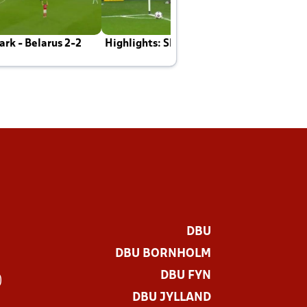
rk - Belarus 2-2
Highlights: Skotland - Danmark 4-2
J
E
DBU
DBU BORNHOLM
DBU FYN
)
DBU JYLLAND