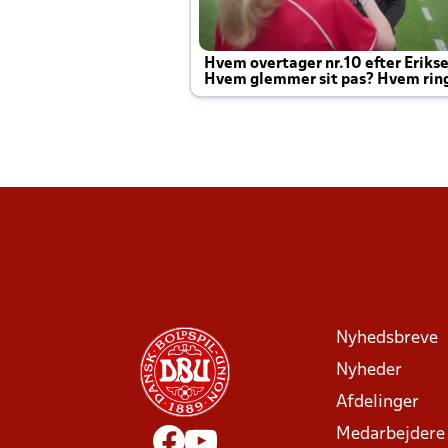
Hvem overtager nr.10 efter Eriks
Hvem glemmer sit pas? Hvem rin
Joachim altid til efter kampe?
Nyhedsbreve
Nyheder
Afdelinger
Medarbejdere