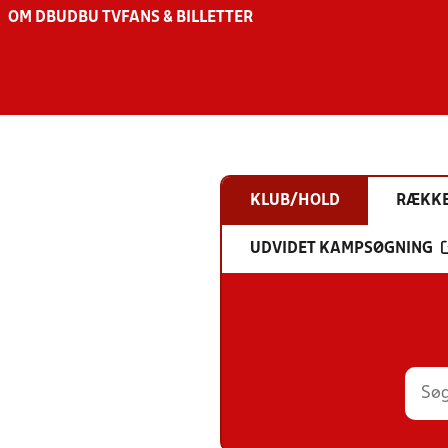
OM DBU
DBU TV
FANS & BILLETTER
KLUB/HOLD
RÆKK
UDVIDET KAMPSØGNING