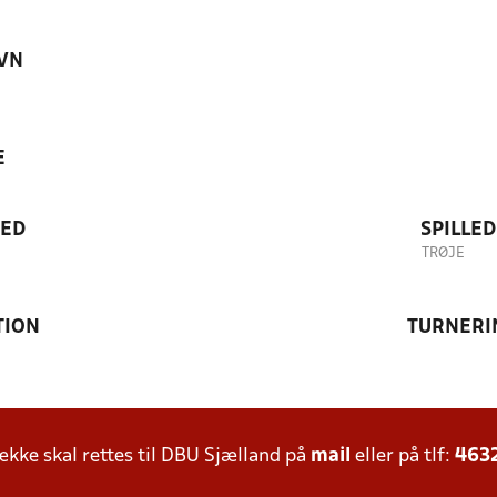
VN
E
TED
SPILLE
TRØJE
TION
TURNERI
ke skal rettes til DBU Sjælland på
mail
eller på tlf:
463