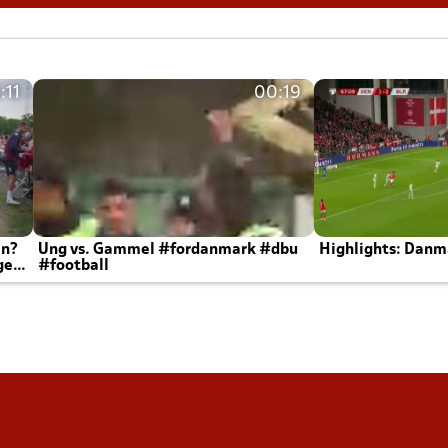
:11
00:19
en?
Ung vs. Gammel #fordanmark #dbu
Highlights: Danma
ger
#football