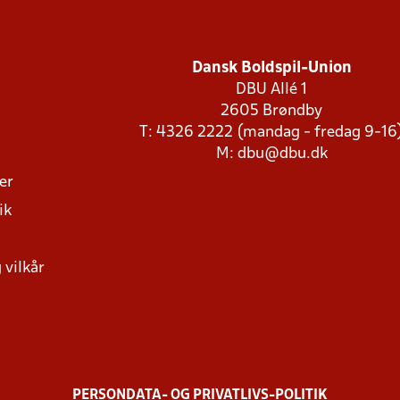
Dansk Boldspil-Union
DBU Allé 1
2605 Brøndby
T: 4326 2222 (mandag - fredag 9-16
M:
dbu@dbu.dk
ger
ik
 vilkår
PERSONDATA- OG PRIVATLIVS-POLITIK