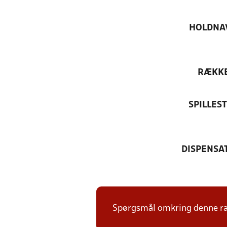
HOLDNA
RÆKK
SPILLES
DISPENSA
Spørgsmål omkring denne ræk