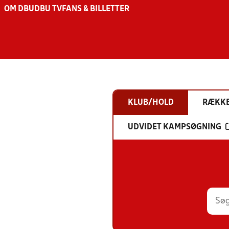
OM DBU
DBU TV
FANS & BILLETTER
KLUB/HOLD
RÆKK
UDVIDET KAMPSØGNING