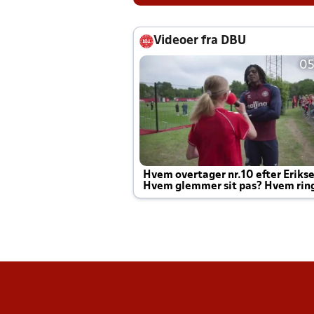
Videoer fra DBU
05
Hvem overtager nr.10 efter Eriks
Hvem glemmer sit pas? Hvem rin
Joachim altid til efter kampe?