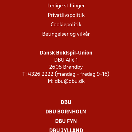
Ledige stillinger
Privatlivspolitik
Cookiepolitik
Betingelser og vilkår
Dansk Boldspil-Union
DBU Allé 1
2605 Brøndby
T: 4326 2222 (mandag - fredag 9-16)
M:
dbu@dbu.dk
DBU
DBU BORNHOLM
DBU FYN
DBU JYLLAND