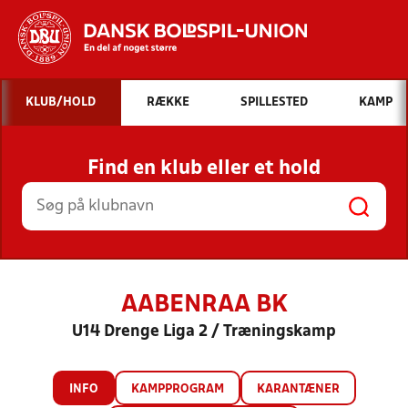
Hvad vil du søge efter?
KLUB/HOLD
RÆKKE
SPILLESTED
KAMP
INDHOLD OG NYHEDER
Find en klub eller et hold
STILLINGER, RESULTATER, KLUBBER OG
HOLD
AABENRAA BK
U14 Drenge Liga 2 / Træningskamp
INFO
KAMPPROGRAM
KARANTÆNER