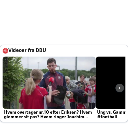
Videoer fra DBU
Hvem overtager nr.10 efter Eriksen? Hvem
Ung vs. Gamm
glemmer sit pas? Hvem ringer Joachim
#football
altid til efter kampe?