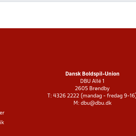
Dansk Boldspil-Union
DBU Allé 1
2605 Brøndby
T: 4326 2222 (mandag - fredag 9-16
M:
dbu@dbu.dk
ger
ik