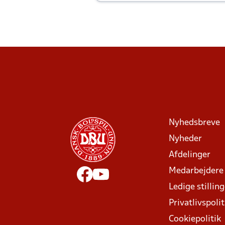
Joachim altid til efter kampe?
Nyhedsbreve
Nyheder
Afdelinger
Medarbejdere
Ledige stillin
Privatlivspolit
Cookiepolitik