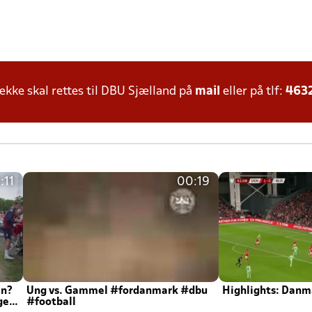
ke skal rettes til DBU Sjælland på
mail
eller på tlf:
463
:11
00:19
en?
Ung vs. Gammel #fordanmark #dbu
Highlights: Danma
ger
#football