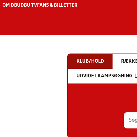
OM DBU
DBU TV
FANS & BILLETTER
KLUB/HOLD
RÆKK
UDVIDET KAMPSØGNING