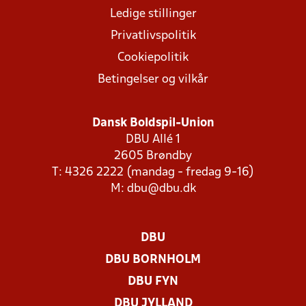
Ledige stillinger
Privatlivspolitik
Cookiepolitik
Betingelser og vilkår
Dansk Boldspil-Union
DBU Allé 1
2605 Brøndby
T: 4326 2222 (mandag - fredag 9-16)
M:
dbu@dbu.dk
DBU
DBU BORNHOLM
DBU FYN
DBU JYLLAND