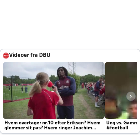
Videoer fra DBU
Hvem overtager nr.10 efter Eriksen? Hvem
Ung vs. Gamm
glemmer sit pas? Hvem ringer Joachim
#football
altid til efter kampe?