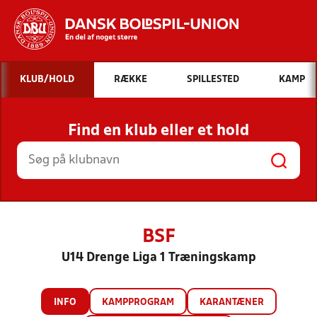
Hvad vil du søge efter?
KLUB/HOLD
RÆKKE
SPILLESTED
KAMP
INDHOLD OG NYHEDER
Find en klub eller et hold
STILLINGER, RESULTATER, KLUBBER OG
HOLD
BSF
U14 Drenge Liga 1 Træningskamp
INFO
KAMPPROGRAM
KARANTÆNER