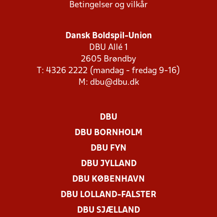
Betingelser og vilkår
Dansk Boldspil-Union
DBU Allé 1
2605 Brøndby
T: 4326 2222 (mandag - fredag 9-16)
M:
dbu@dbu.dk
DBU
DBU BORNHOLM
DBU FYN
DBU JYLLAND
DBU KØBENHAVN
DBU LOLLAND-FALSTER
DBU SJÆLLAND