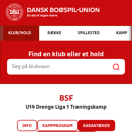
Hvad vil du søge efter?
KLUB/HOLD
RÆKKE
SPILLESTED
KAMP
INDHOLD OG NYHEDER
Find en klub eller et hold
STILLINGER, RESULTATER, KLUBBER OG
HOLD
BSF
U14 Drenge Liga 1 Træningskamp
INFO
KAMPPROGRAM
KARANTÆNER