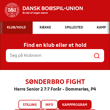
Hvad vil du søge efter?
KLUB/HOLD
RÆKKE
SPILLESTED
KAMP
INDHOLD OG NYHEDER
Find en klub eller et hold
STILLINGER, RESULTATER, KLUBBER OG
HOLD
SØNDERBRO FIGHT
Herre Senior 2 7:7 Forår - Dommerløs, P4
STILLING
INFO
KAMPPROGRAM