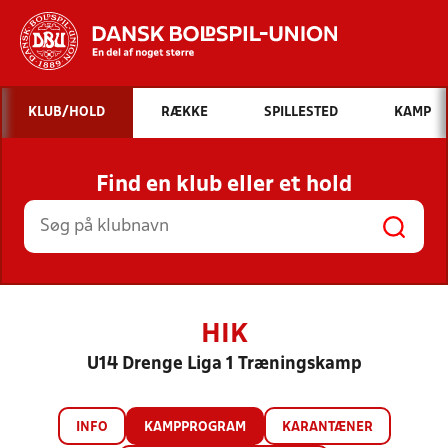
Hvad vil du søge efter?
KLUB/HOLD
RÆKKE
SPILLESTED
KAMP
INDHOLD OG NYHEDER
Find en klub eller et hold
STILLINGER, RESULTATER, KLUBBER OG
HOLD
HIK
U14 Drenge Liga 1 Træningskamp
INFO
KAMPPROGRAM
KARANTÆNER