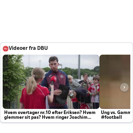
Videoer fra DBU
Hvem overtager nr.10 efter Eriksen? Hvem
Ung vs. Gamm
glemmer sit pas? Hvem ringer Joachim
#football
altid til efter kampe?