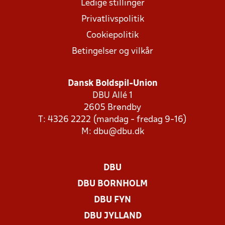
Ledige stillinger
Privatlivspolitik
Cookiepolitik
Betingelser og vilkår
Dansk Boldspil-Union
DBU Allé 1
2605 Brøndby
T: 4326 2222 (mandag - fredag 9-16)
M:
dbu@dbu.dk
DBU
DBU BORNHOLM
DBU FYN
DBU JYLLAND