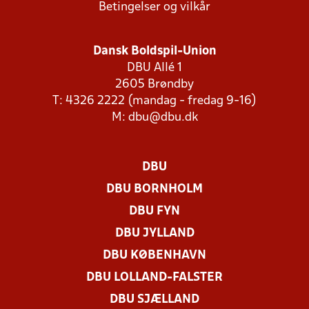
Betingelser og vilkår
Dansk Boldspil-Union
DBU Allé 1
2605 Brøndby
T: 4326 2222 (mandag - fredag 9-16)
M:
dbu@dbu.dk
DBU
DBU BORNHOLM
DBU FYN
DBU JYLLAND
DBU KØBENHAVN
DBU LOLLAND-FALSTER
DBU SJÆLLAND