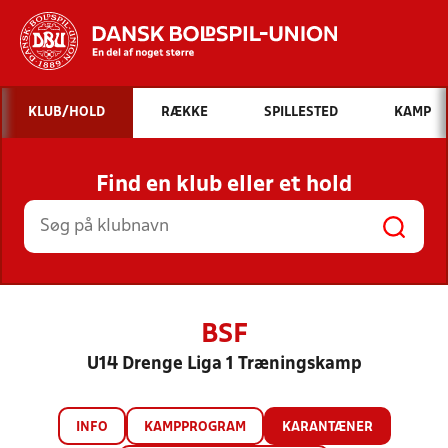
Hvad vil du søge efter?
KLUB/HOLD
RÆKKE
SPILLESTED
KAMP
INDHOLD OG NYHEDER
Find en klub eller et hold
STILLINGER, RESULTATER, KLUBBER OG
HOLD
BSF
U14 Drenge Liga 1 Træningskamp
INFO
KAMPPROGRAM
KARANTÆNER