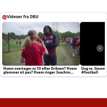
Videoer fra DBU
Hvem overtager nr.10 efter Eriksen? Hvem
Ung vs. Gamm
glemmer sit pas? Hvem ringer Joachim
#football
altid til efter kampe?