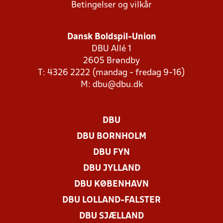
Betingelser og vilkår
Dansk Boldspil-Union
DBU Allé 1
2605 Brøndby
T: 4326 2222 (mandag - fredag 9-16)
M:
dbu@dbu.dk
DBU
DBU BORNHOLM
DBU FYN
DBU JYLLAND
DBU KØBENHAVN
DBU LOLLAND-FALSTER
DBU SJÆLLAND