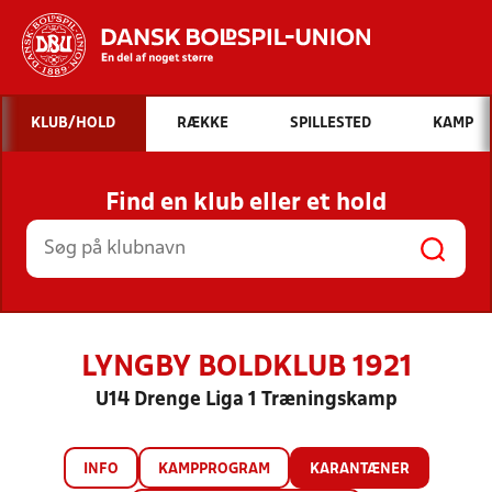
Hvad vil du søge efter?
KLUB/HOLD
RÆKKE
SPILLESTED
KAMP
INDHOLD OG NYHEDER
Find en klub eller et hold
STILLINGER, RESULTATER, KLUBBER OG
HOLD
LYNGBY BOLDKLUB 1921
U14 Drenge Liga 1 Træningskamp
INFO
KAMPPROGRAM
KARANTÆNER