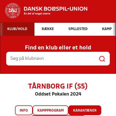
Hvad vil du søge efter?
KLUB/HOLD
RÆKKE
SPILLESTED
KAMP
INDHOLD OG NYHEDER
Find en klub eller et hold
STILLINGER, RESULTATER, KLUBBER OG
HOLD
TÅRNBORG IF (S5)
Oddset Pokalen 2024
INFO
KAMPPROGRAM
KARANTÆNER