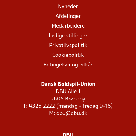
Nyheder
Afdelinger
Medarbejdere
Ledige stillinger
Privatlivspolitik
Cookiepolitik
Betingelser og vilkår
Dansk Boldspil-Union
DBU Allé 1
2605 Brøndby
T: 4326 2222 (mandag - fredag 9-16)
M:
dbu@dbu.dk
DBU