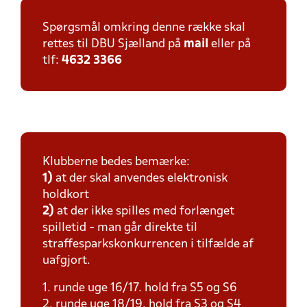
Spørgsmål omkring denne række skal
rettes til DBU Sjælland på
mail
eller på
tlf:
4632 3366
Klubberne bedes bemærke:
1)
at der skal anvendes elektronisk
holdkort
2)
at der ikke spilles med forlænget
spilletid - man går direkte til
straffesparkskonkurrencen i tilfælde af
uafgjort.
1. runde uge 16/17. hold fra S5 og S6
2. runde uge 18/19. hold fra S3 og S4