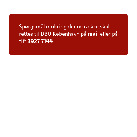
Spørgsmål omkring denne række skal
rettes til DBU København på
mail
eller på
tlf:
3927 7144