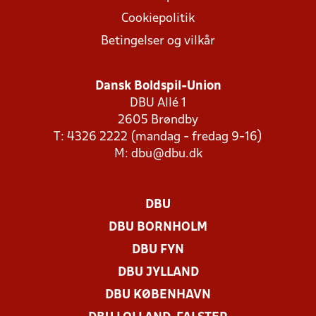
Cookiepolitik
Betingelser og vilkår
Dansk Boldspil-Union
DBU Allé 1
2605 Brøndby
T: 4326 2222 (mandag - fredag 9-16)
M:
dbu@dbu.dk
DBU
DBU BORNHOLM
DBU FYN
DBU JYLLAND
DBU KØBENHAVN