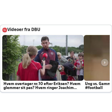
Videoer fra DBU
Hvem overtager nr.10 efter Eriksen? Hvem
Ung vs. Gamm
glemmer sit pas? Hvem ringer Joachim
#football
altid til efter kampe?