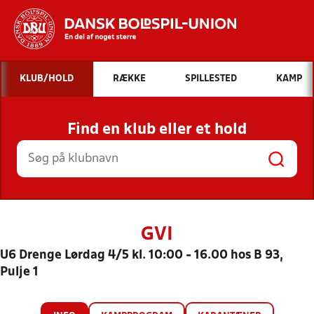
Hvad vil du søge efter?
KLUB/HOLD
RÆKKE
SPILLESTED
KAMP
INDHOLD OG NYHEDER
Find en klub eller et hold
STILLINGER, RESULTATER, KLUBBER OG
HOLD
GVI
U6 Drenge Lørdag 4/5 kl. 10:00 - 16.00 hos B 93,
Pulje 1