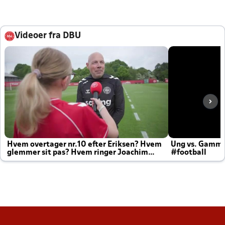
Videoer fra DBU
Hvem overtager nr.10 efter Eriksen? Hvem
Ung vs. Gamm
glemmer sit pas? Hvem ringer Joachim
#football
altid til efter kampe?