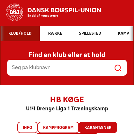
Hvad vil du søge efter?
KLUB/HOLD
RÆKKE
SPILLESTED
KAMP
INDHOLD OG NYHEDER
Find en klub eller et hold
STILLINGER, RESULTATER, KLUBBER OG
HOLD
HB KØGE
U14 Drenge Liga 1 Træningskamp
INFO
KAMPPROGRAM
KARANTÆNER