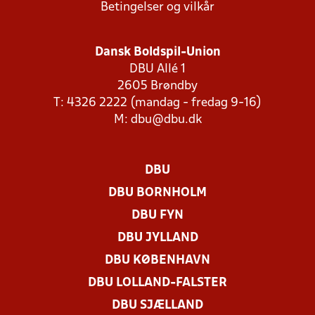
Betingelser og vilkår
Dansk Boldspil-Union
DBU Allé 1
2605 Brøndby
T: 4326 2222 (mandag - fredag 9-16)
M:
dbu@dbu.dk
DBU
DBU BORNHOLM
DBU FYN
DBU JYLLAND
DBU KØBENHAVN
DBU LOLLAND-FALSTER
DBU SJÆLLAND