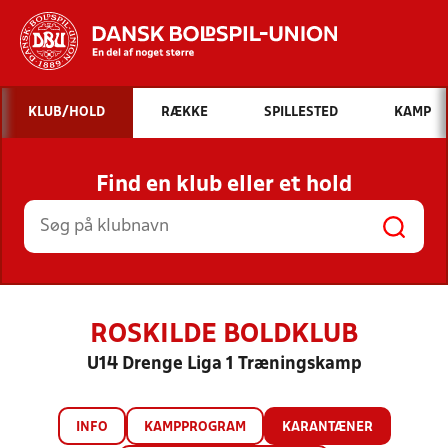
Hvad vil du søge efter?
KLUB/HOLD
RÆKKE
SPILLESTED
KAMP
INDHOLD OG NYHEDER
Find en klub eller et hold
STILLINGER, RESULTATER, KLUBBER OG
HOLD
ROSKILDE BOLDKLUB
U14 Drenge Liga 1 Træningskamp
INFO
KAMPPROGRAM
KARANTÆNER