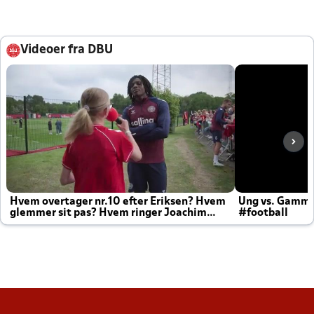
Videoer fra DBU
Hvem overtager nr.10 efter Eriksen? Hvem
Ung vs. Gamm
glemmer sit pas? Hvem ringer Joachim
#football
altid til efter kampe?