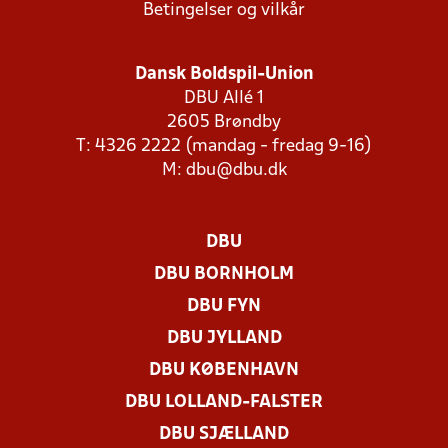
Betingelser og vilkår
Dansk Boldspil-Union
DBU Allé 1
2605 Brøndby
T: 4326 2222 (mandag - fredag 9-16)
M:
dbu@dbu.dk
DBU
DBU BORNHOLM
DBU FYN
DBU JYLLAND
DBU KØBENHAVN
DBU LOLLAND-FALSTER
DBU SJÆLLAND