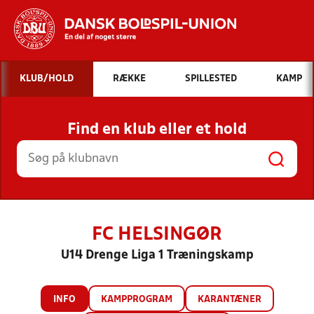
Hvad vil du søge efter?
KLUB/HOLD
RÆKKE
SPILLESTED
KAMP
INDHOLD OG NYHEDER
Find en klub eller et hold
STILLINGER, RESULTATER, KLUBBER OG
HOLD
FC HELSINGØR
U14 Drenge Liga 1 Træningskamp
INFO
KAMPPROGRAM
KARANTÆNER