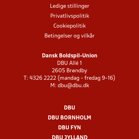
Ledige stillinger
Privatlivspolitik
Cookiepolitik
Betingelser og vilkår
Dansk Boldspil-Union
DBU Allé 1
2605 Brøndby
T: 4326 2222 (mandag - fredag 9-16)
M:
dbu@dbu.dk
DBU
DBU BORNHOLM
DBU FYN
DBU JYLLAND