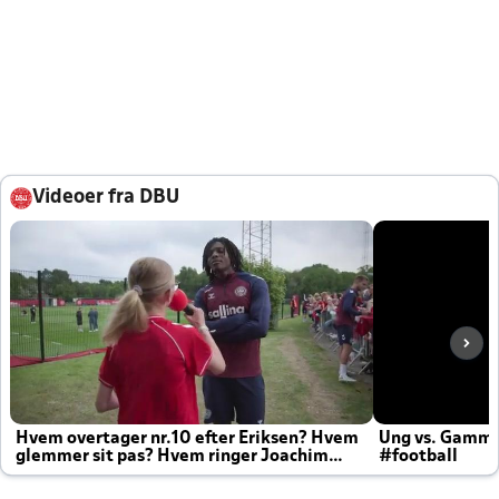
Videoer fra DBU
Hvem overtager nr.10 efter Eriksen? Hvem
Ung vs. Gamm
glemmer sit pas? Hvem ringer Joachim
#football
altid til efter kampe?