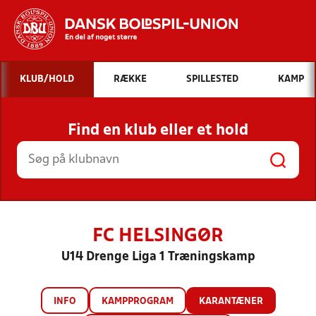
Hvad vil du søge efter?
KLUB/HOLD
RÆKKE
SPILLESTED
KAMP
INDHOLD OG NYHEDER
Find en klub eller et hold
STILLINGER, RESULTATER, KLUBBER OG
HOLD
FC HELSINGØR
U14 Drenge Liga 1 Træningskamp
INFO
KAMPPROGRAM
KARANTÆNER