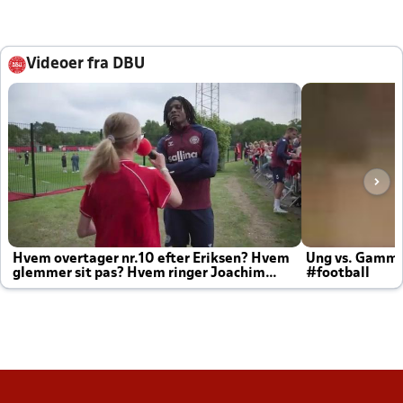
Videoer fra DBU
Hvem overtager nr.10 efter Eriksen? Hvem
Ung vs. Gamm
glemmer sit pas? Hvem ringer Joachim
#football
altid til efter kampe?