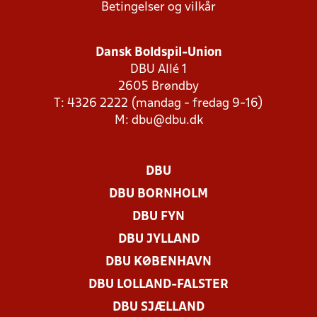
Betingelser og vilkår
Dansk Boldspil-Union
DBU Allé 1
2605 Brøndby
T: 4326 2222 (mandag - fredag 9-16)
M:
dbu@dbu.dk
DBU
DBU BORNHOLM
DBU FYN
DBU JYLLAND
DBU KØBENHAVN
DBU LOLLAND-FALSTER
DBU SJÆLLAND