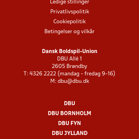
Ledige stillinger
Privatlivspolitik
Cookiepolitik
Betingelser og vilkår
Dansk Boldspil-Union
DBU Allé 1
2605 Brøndby
T: 4326 2222 (mandag - fredag 9-16)
M:
dbu@dbu.dk
DBU
DBU BORNHOLM
DBU FYN
DBU JYLLAND