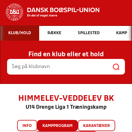
Hvad vil du søge efter?
KLUB/HOLD
RÆKKE
SPILLESTED
KAMP
INDHOLD OG NYHEDER
Find en klub eller et hold
STILLINGER, RESULTATER, KLUBBER OG
HOLD
HIMMELEV-VEDDELEV BK
U14 Drenge Liga 1 Træningskamp
INFO
KAMPPROGRAM
KARANTÆNER