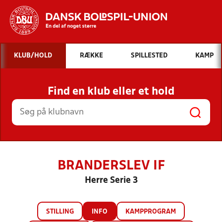
Hvad vil du søge efter?
KLUB/HOLD
RÆKKE
SPILLESTED
KAMP
INDHOLD OG NYHEDER
Find en klub eller et hold
STILLINGER, RESULTATER, KLUBBER OG
HOLD
BRANDERSLEV IF
Herre Serie 3
STILLING
INFO
KAMPPROGRAM