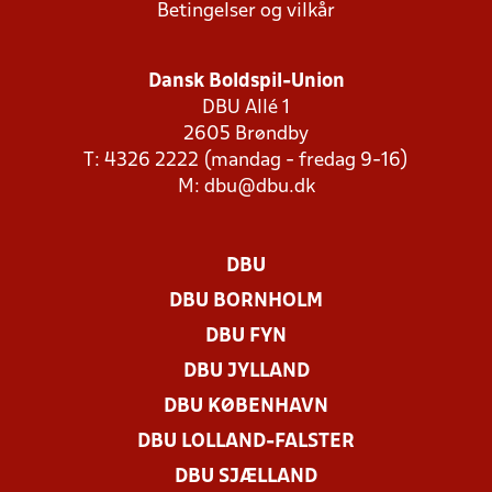
Betingelser og vilkår
Dansk Boldspil-Union
DBU Allé 1
2605 Brøndby
T: 4326 2222 (mandag - fredag 9-16)
M:
dbu@dbu.dk
DBU
DBU BORNHOLM
DBU FYN
DBU JYLLAND
DBU KØBENHAVN
DBU LOLLAND-FALSTER
DBU SJÆLLAND