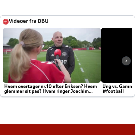
Videoer fra DBU
Hvem overtager nr.10 efter Eriksen? Hvem
Ung vs. Gamm
glemmer sit pas? Hvem ringer Joachim
#football
altid til efter kampe?