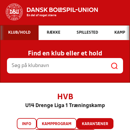
Hvad vil du søge efter?
KLUB/HOLD
RÆKKE
SPILLESTED
KAMP
INDHOLD OG NYHEDER
Find en klub eller et hold
STILLINGER, RESULTATER, KLUBBER OG
HOLD
HVB
U14 Drenge Liga 1 Træningskamp
INFO
KAMPPROGRAM
KARANTÆNER