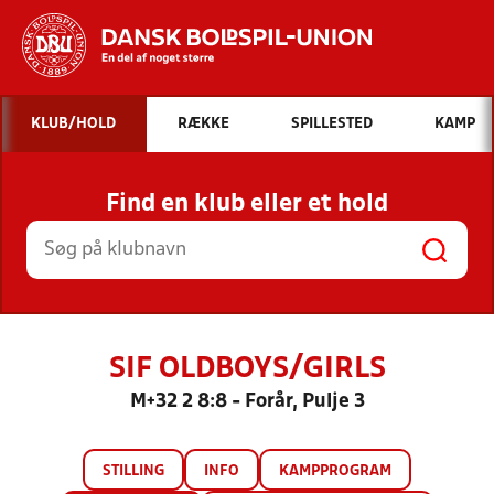
Hvad vil du søge efter?
KLUB/HOLD
RÆKKE
SPILLESTED
KAMP
INDHOLD OG NYHEDER
Find en klub eller et hold
STILLINGER, RESULTATER, KLUBBER OG
HOLD
SIF OLDBOYS/GIRLS
M+32 2 8:8 - Forår, Pulje 3
STILLING
INFO
KAMPPROGRAM