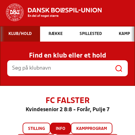
Hvad vil du søge efter?
KLUB/HOLD
RÆKKE
SPILLESTED
KAMP
INDHOLD OG NYHEDER
Find en klub eller et hold
STILLINGER, RESULTATER, KLUBBER OG
HOLD
FC FALSTER
Kvindesenior 2 8:8 - Forår, Pulje 7
STILLING
INFO
KAMPPROGRAM