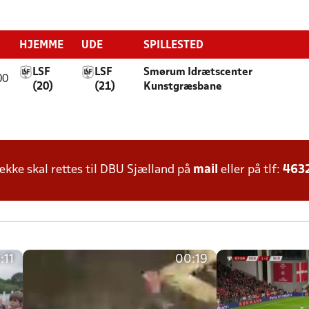
HJEMME
UDE
SPILLESTED
LSF
LSF
Smørum Idrætscenter
00
(20)
(21)
Kunstgræsbane
ke skal rettes til DBU Sjælland på
mail
eller på tlf:
463
:11
00:19