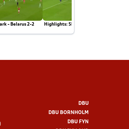
rk - Belarus 2-2
Highlights: Skotland - Danmark 4-2
J
E
DBU
DBU BORNHOLM
DBU FYN
)