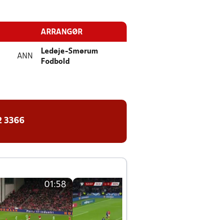
ARRANGØR
Ledøje-Smørum
ANN
Fodbold
2 3366
01:58
01:58