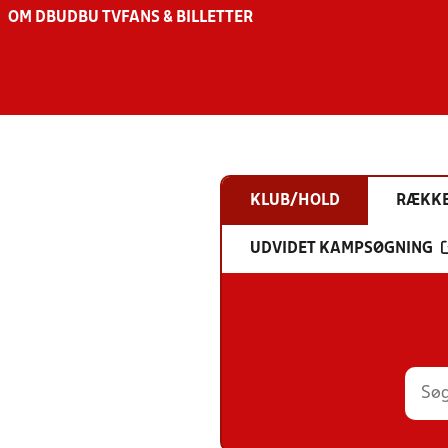
OM DBU
DBU TV
FANS & BILLETTER
KLUB/HOLD
RÆKK
UDVIDET KAMPSØGNING