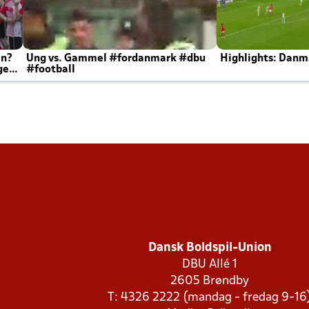
en?
Ung vs. Gammel #fordanmark #dbu
Highlights: Danma
ger
#football
Dansk Boldspil-Union
DBU Allé 1
2605 Brøndby
T: 4326 2222 (mandag - fredag 9-16