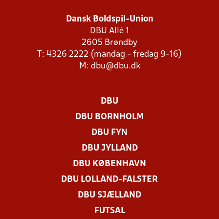
Dansk Boldspil-Union
DBU Allé 1
2605 Brøndby
T: 4326 2222 (mandag - fredag 9-16)
M:
dbu@dbu.dk
DBU
DBU BORNHOLM
DBU FYN
DBU JYLLAND
DBU KØBENHAVN
DBU LOLLAND-FALSTER
DBU SJÆLLAND
FUTSAL