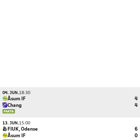
04. JUN.
18:30
Åsum IF
4
Chang
4
13. JUN.
15:00
FIUK, Odense
6
Åsum IF
0