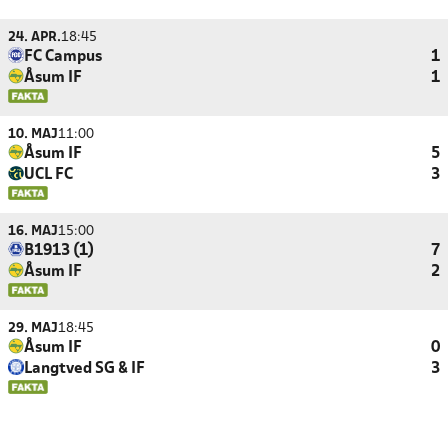
24. APR.
18:45
FC Campus
1
Åsum IF
1
10. MAJ
11:00
Åsum IF
5
UCL FC
3
16. MAJ
15:00
B1913 (1)
7
Åsum IF
2
29. MAJ
18:45
Åsum IF
0
Langtved SG & IF
3