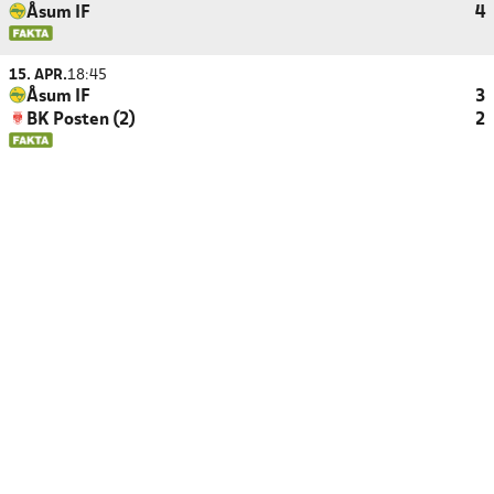
Åsum IF
4
15. APR.
18:45
Åsum IF
3
BK Posten (2)
2