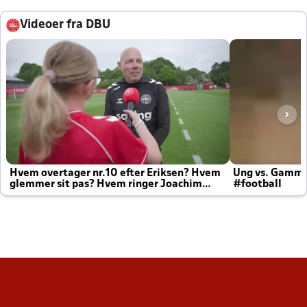
Videoer fra DBU
Hvem overtager nr.10 efter Eriksen? Hvem
Ung vs. Gamm
glemmer sit pas? Hvem ringer Joachim
#football
altid til efter kampe?