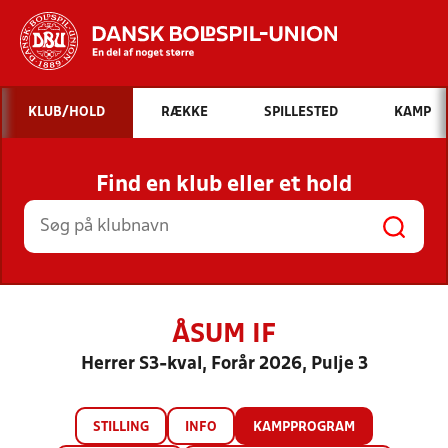
Hvad vil du søge efter?
KLUB/HOLD
RÆKKE
SPILLESTED
KAMP
INDHOLD OG NYHEDER
Find en klub eller et hold
STILLINGER, RESULTATER, KLUBBER OG
HOLD
ÅSUM IF
Herrer S3-kval, Forår 2026, Pulje 3
STILLING
INFO
KAMPPROGRAM