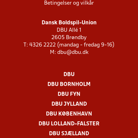
Betingelser og vilkår
Dansk Boldspil-Union
DBU Allé 1
2605 Brøndby
T: 4326 2222 (mandag - fredag 9-16)
M:
dbu@dbu.dk
DBU
DBU BORNHOLM
DBU FYN
DBU JYLLAND
DBU KØBENHAVN
DBU LOLLAND-FALSTER
DBU SJÆLLAND