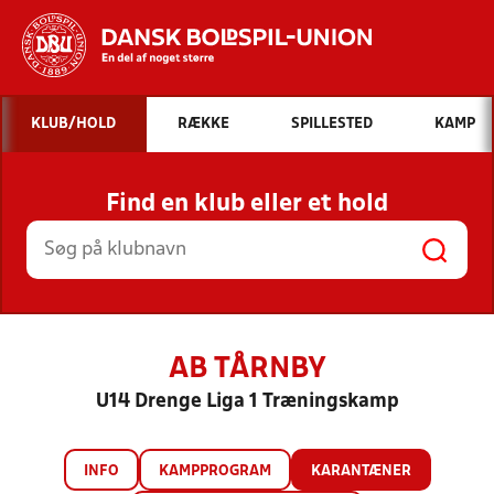
Hvad vil du søge efter?
KLUB/HOLD
RÆKKE
SPILLESTED
KAMP
INDHOLD OG NYHEDER
Find en klub eller et hold
STILLINGER, RESULTATER, KLUBBER OG
HOLD
AB TÅRNBY
U14 Drenge Liga 1 Træningskamp
INFO
KAMPPROGRAM
KARANTÆNER