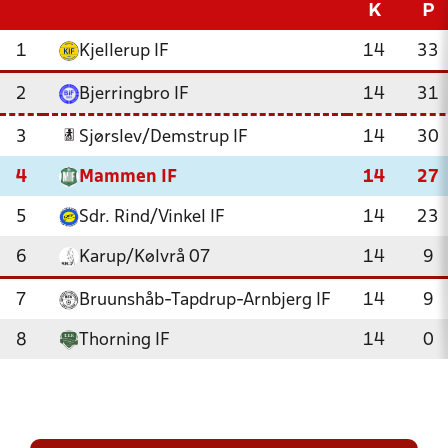
K
P
1
Kjellerup IF
14
33
2
Bjerringbro IF
14
31
3
Sjørslev/Demstrup IF
14
30
4
Mammen IF
14
27
5
Sdr. Rind/Vinkel IF
14
23
6
Karup/Kølvrå 07
14
9
7
Bruunshåb-Tapdrup-Arnbjerg IF
14
9
8
Thorning IF
14
0