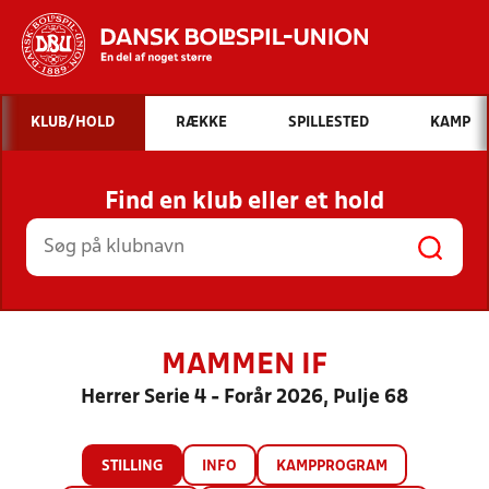
Hvad vil du søge efter?
KLUB/HOLD
RÆKKE
SPILLESTED
KAMP
INDHOLD OG NYHEDER
Find en klub eller et hold
STILLINGER, RESULTATER, KLUBBER OG
HOLD
MAMMEN IF
Herrer Serie 4 - Forår 2026, Pulje 68
STILLING
INFO
KAMPPROGRAM