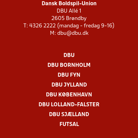
Dansk Boldspil-Union
DBU Allé 1
2605 Brøndby
T: 4326 2222 (mandag - fredag 9-16)
M:
dbu@dbu.dk
DBU
DBU BORNHOLM
DBU FYN
DBU JYLLAND
DBU KØBENHAVN
DBU LOLLAND-FALSTER
DBU SJÆLLAND
FUTSAL