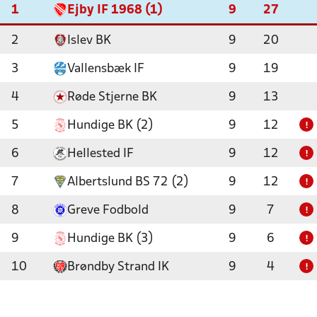
1
Ejby IF 1968 (1)
9
27
2
Islev BK
9
20
3
Vallensbæk IF
9
19
4
Røde Stjerne BK
9
13
5
Hundige BK (2)
9
12
!
6
Hellested IF
9
12
!
7
Albertslund BS 72 (2)
9
12
!
8
Greve Fodbold
9
7
!
9
Hundige BK (3)
9
6
!
10
Brøndby Strand IK
9
4
!