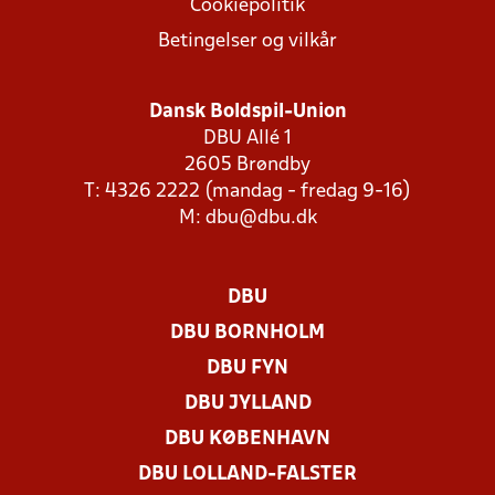
Cookiepolitik
Betingelser og vilkår
Dansk Boldspil-Union
DBU Allé 1
2605 Brøndby
T: 4326 2222 (mandag - fredag 9-16)
M:
dbu@dbu.dk
DBU
DBU BORNHOLM
DBU FYN
DBU JYLLAND
DBU KØBENHAVN
DBU LOLLAND-FALSTER