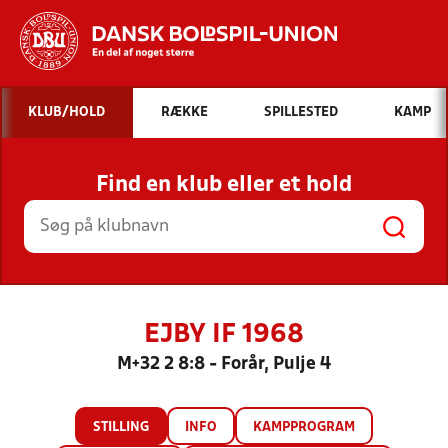
Hvad vil du søge efter?
KLUB/HOLD
RÆKKE
SPILLESTED
KAMP
INDHOLD OG NYHEDER
Find en klub eller et hold
STILLINGER, RESULTATER, KLUBBER OG
HOLD
EJBY IF 1968
M+32 2 8:8 - Forår, Pulje 4
STILLING
INFO
KAMPPROGRAM