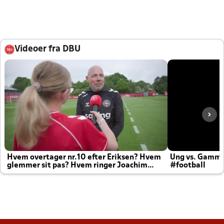
Videoer fra DBU
Hvem overtager nr.10 efter Eriksen? Hvem
Ung vs. Gamm
glemmer sit pas? Hvem ringer Joachim
#football
altid til efter kampe?