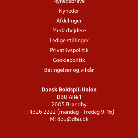
Nyhedsbreve
Nyheder
Afdelinger
Medarbejdere
Ledige stillinger
Privatlivspolitik
Cookiepolitik
Betingelser og vilkår
Dansk Boldspil-Union
DBU Allé 1
2605 Brøndby
T: 4326 2222 (mandag - fredag 9-16)
M:
dbu@dbu.dk