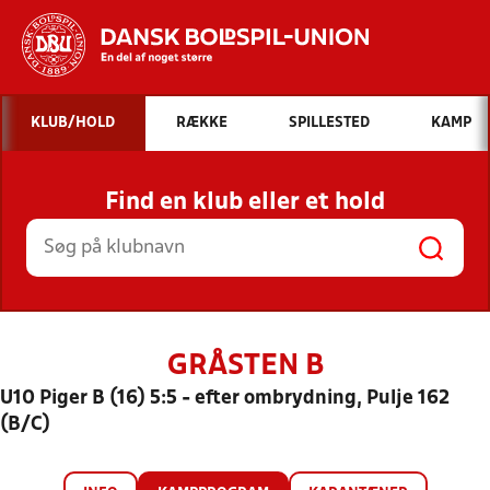
Hvad vil du søge efter?
KLUB/HOLD
RÆKKE
SPILLESTED
KAMP
INDHOLD OG NYHEDER
Find en klub eller et hold
STILLINGER, RESULTATER, KLUBBER OG
HOLD
GRÅSTEN B
U10 Piger B (16) 5:5 - efter ombrydning, Pulje 162
(B/C)