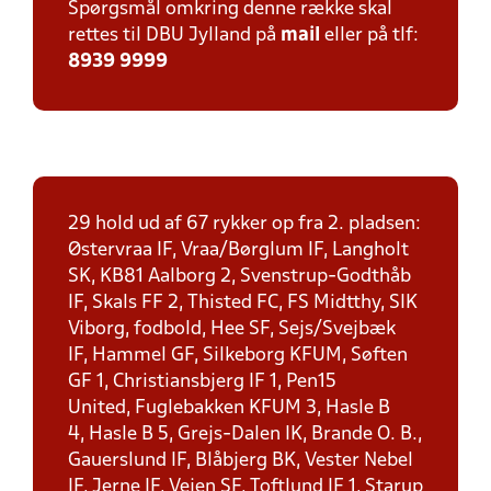
Spørgsmål omkring denne række skal
rettes til DBU Jylland på
mail
eller på tlf:
8939 9999
29 hold ud af 67 rykker op fra 2. pladsen:
Østervraa IF, Vraa/Børglum IF, Langholt
SK, KB81 Aalborg 2, Svenstrup-Godthåb
IF, Skals FF 2, Thisted FC, FS Midtthy, SIK
Viborg, fodbold, Hee SF, Sejs/Svejbæk
IF, Hammel GF, Silkeborg KFUM, Søften
GF 1, Christiansbjerg IF 1, Pen15
United, Fuglebakken KFUM 3, Hasle B
4, Hasle B 5, Grejs-Dalen IK, Brande O. B.,
Gauerslund IF, Blåbjerg BK, Vester Nebel
IF, Jerne IF, Vejen SF, Toftlund IF 1, Starup