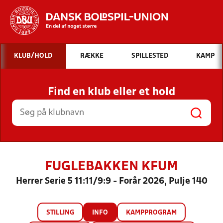
Hvad vil du søge efter?
KLUB/HOLD
RÆKKE
SPILLESTED
KAMP
INDHOLD OG NYHEDER
Find en klub eller et hold
STILLINGER, RESULTATER, KLUBBER OG
HOLD
FUGLEBAKKEN KFUM
Herrer Serie 5 11:11/9:9 - Forår 2026, Pulje 140
STILLING
INFO
KAMPPROGRAM