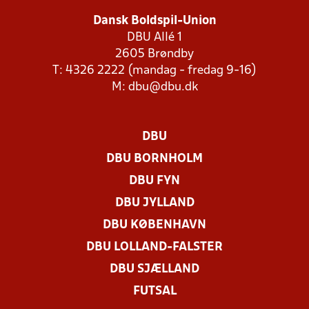
Dansk Boldspil-Union
DBU Allé 1
2605 Brøndby
T: 4326 2222 (mandag - fredag 9-16)
M:
dbu@dbu.dk
DBU
DBU BORNHOLM
DBU FYN
DBU JYLLAND
DBU KØBENHAVN
DBU LOLLAND-FALSTER
DBU SJÆLLAND
FUTSAL