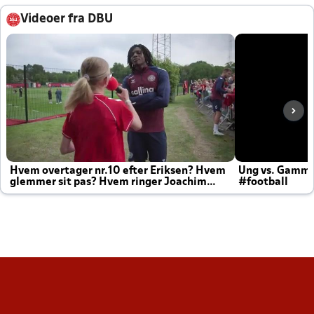
Videoer fra DBU
Hvem overtager nr.10 efter Eriksen? Hvem
Ung vs. Gamm
glemmer sit pas? Hvem ringer Joachim
#football
altid til efter kampe?