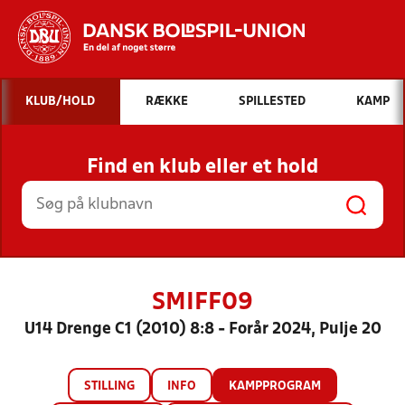
Hvad vil du søge efter?
KLUB/HOLD
RÆKKE
SPILLESTED
KAMP
INDHOLD OG NYHEDER
Find en klub eller et hold
STILLINGER, RESULTATER, KLUBBER OG
HOLD
SMIFF09
U14 Drenge C1 (2010) 8:8 - Forår 2024, Pulje 20
STILLING
INFO
KAMPPROGRAM