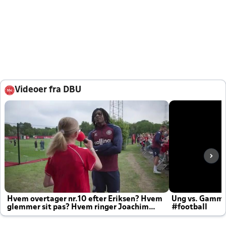
Videoer fra DBU
Hvem overtager nr.10 efter Eriksen? Hvem
Ung vs. Gamm
glemmer sit pas? Hvem ringer Joachim
#football
altid til efter kampe?