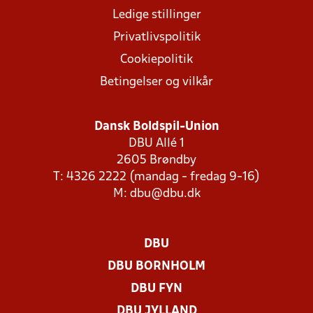
Ledige stillinger
Privatlivspolitik
Cookiepolitik
Betingelser og vilkår
Dansk Boldspil-Union
DBU Allé 1
2605 Brøndby
T: 4326 2222 (mandag - fredag 9-16)
M:
dbu@dbu.dk
DBU
DBU BORNHOLM
DBU FYN
DBU JYLLAND